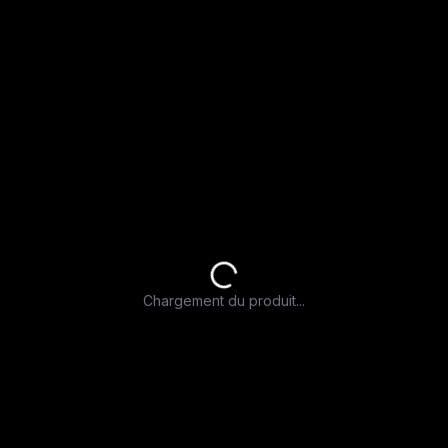
Chargement du produit...