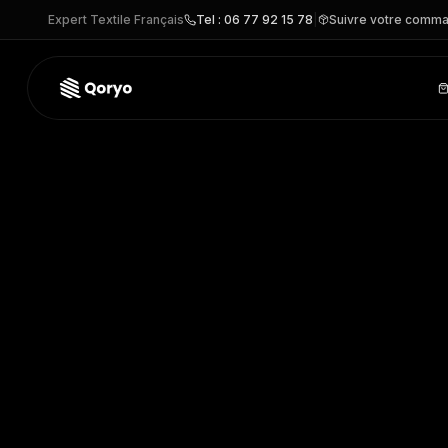
Expert Textile Français
Tel : 06 77 92 15 78
|
Suivre votre comm
01437 –
SOL'S WAVE WOMEN
| SOL'S
– VESTE personnal