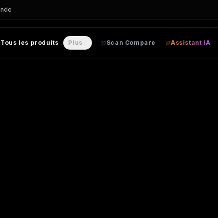
ande
Tous les produits
Plus
Scan Compare
Assistant IA
isable