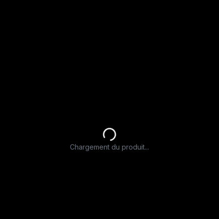
Chargement du produit...