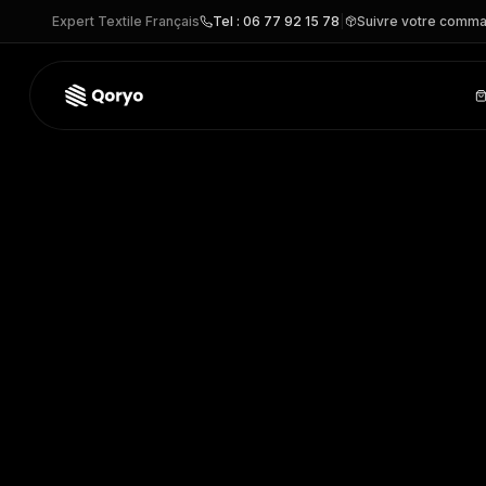
Expert Textile Français
Tel : 06 77 92 15 78
|
Suivre votre comm
SM428 –
Legging évasé pour enfant
| SF Clothing
– PANTA