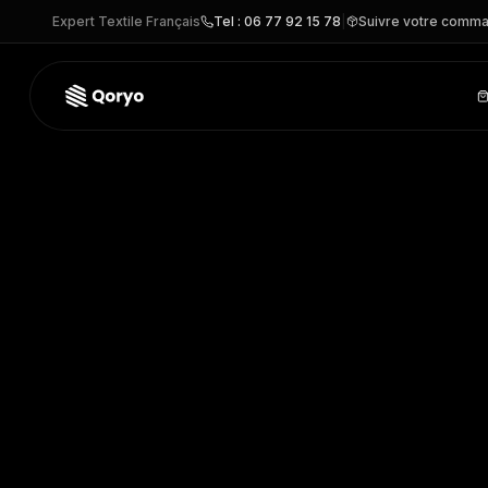
Expert Textile Français
Tel : 06 77 92 15 78
|
Suivre votre comm
SFM122 –
T-shirt homme col v Feel Good
| SF Clothing
– T