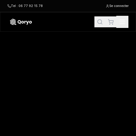
Tel : 06 77 92 15 78
Se connecter
RC927X –
Bonnet double tricot
| Result
– BONNET personna