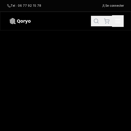
Tel : 06 77 92 15 78
Se connecter
RC378X –
Bonnet tressé
| Result
– BONNET personnalisab