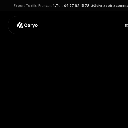
Expert Textile Français
Tel : 06 77 92 15 78
|
Suivre votre comm
R71 –
Blouson manches amovibles Heavy Duty
| Result
– V