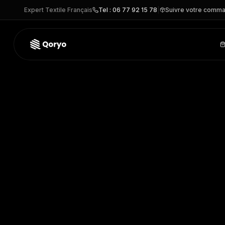
Expert Textile Français
Tel : 06 77 92 15 78
|
Suivre votre comm
R209X –
Veste softshell
| Result
– VESTE personnalisable