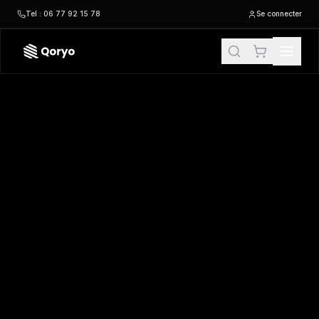
Tel : 06 77 92 15 78
Se connecter
R134X –
Gants de sport Tech Performance
| Result
– Acces