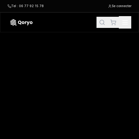
Tel : 06 77 92 15 78
Se connecter
PA952 –
Maillot de bain homme
| PROACT®
– Vêtement per