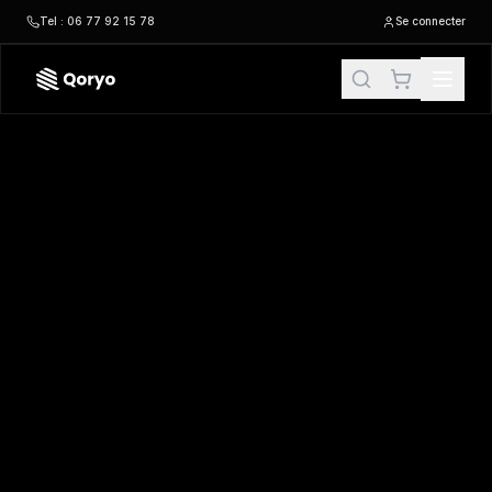
Tel : 06 77 92 15 78
Se connecter
PA561 –
Bouteille de sport hygiénique 1000 ml
| PROACT®