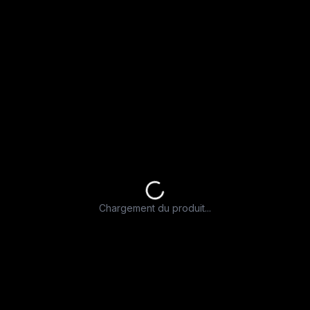
Chargement du produit...