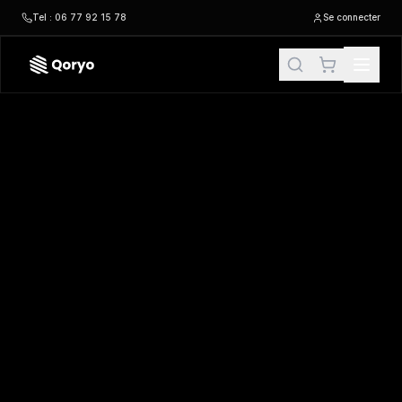
Tel : 06 77 92 15 78
Se connecter
PA484 –
Polo sport manches courtes enfant
| PROACT®
–