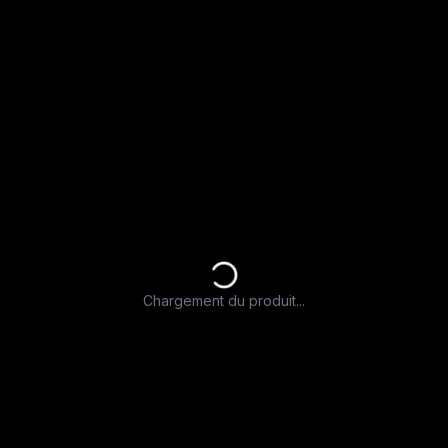
Chargement du produit...