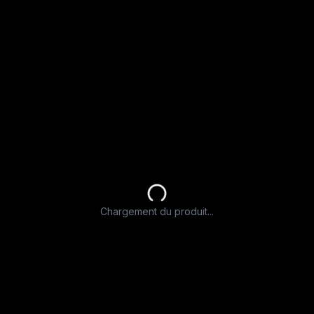
Chargement du produit...