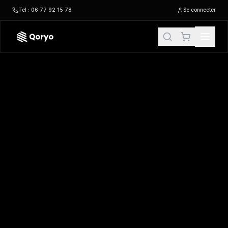
Tel : 06 77 92 15 78
Se connecter
04455 –
NEOBLU EROLD
| NEOBLU
– Tablier personnalis