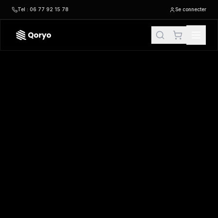
Tel : 06 77 92 15 78
Se connecter
03197 –
NEOBLU NICHOLAS WOMEN
| NEOBLU
– SWEAT 