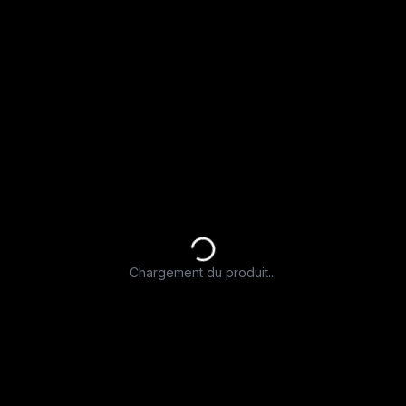
Chargement du produit...