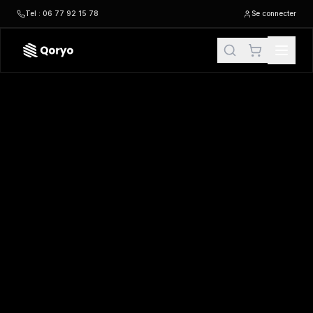
Tel : 06 77 92 15 78
Se connecter
KI0729 –
Sac à cordon coulissant en coton biologique
| Ki