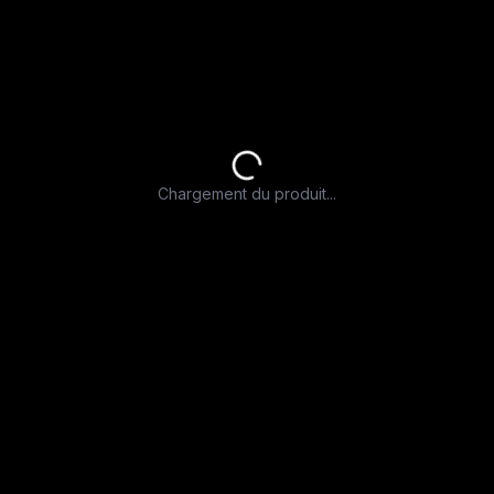
Chargement du produit...