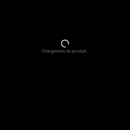
Chargement du produit...