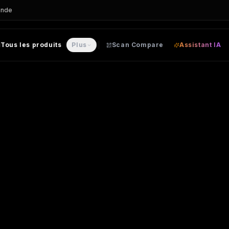
ande
Tous les produits
Plus
Scan Compare
Assistant IA
n
– T-SHIRT personnalisable