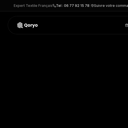
Expert Textile Français
Tel : 06 77 92 15 78
|
Suivre votre comm
K3022IC –
T-shirt sans manches Bio150 IC homme
| Kariba