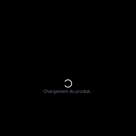
Chargement du produit...