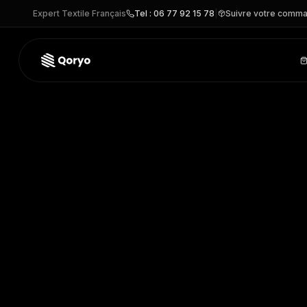
Expert Textile Français
Tel : 06 77 92 15 78
|
Suivre votre comm
PK6020 –
Manteau homme
| Kariban Premium
– VESTE per