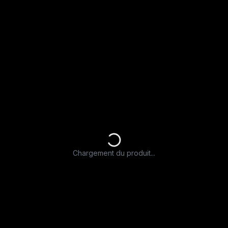
Chargement du produit...