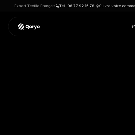
Expert Textile Français
Tel : 06 77 92 15 78
|
Suivre votre comm
IB312 –
T-shirt enfant iDeal150
| iDeal Basic Brand
– T-SHIR