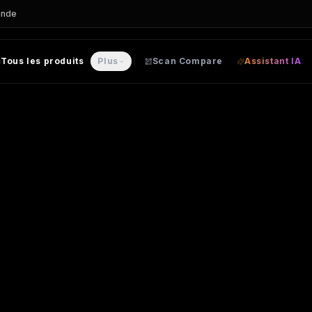
ande
Tous les produits
Plus
Scan Compare
Assistant IA
T personnalisable