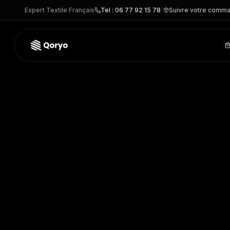
Expert Textile Français
Tel : 06 77 92 15 78
|
Suivre votre comm
IB296 –
Polo piqué femme
| iDeal Basic Brand
– POLO pers