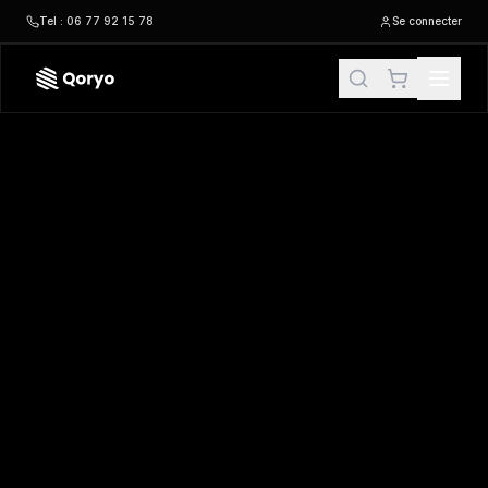
Tel : 06 77 92 15 78
Se connecter
SC63417 –
Polo enfant 65/35
| Fruit of the Loom
– POLO pe