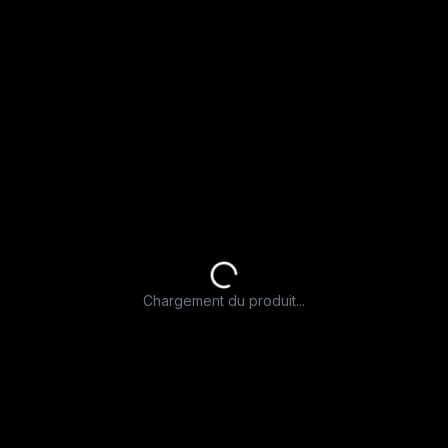
Chargement du produit...