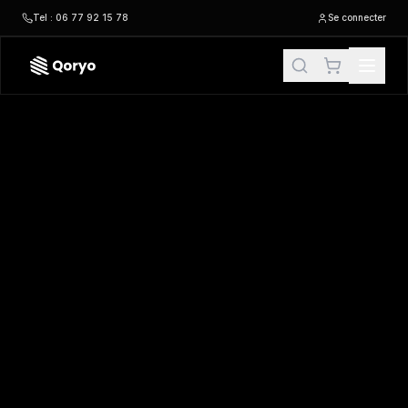
Tel : 06 77 92 15 78
Se connecter
SC62116 –
Veste femme molleton zippée Premium (62-116-