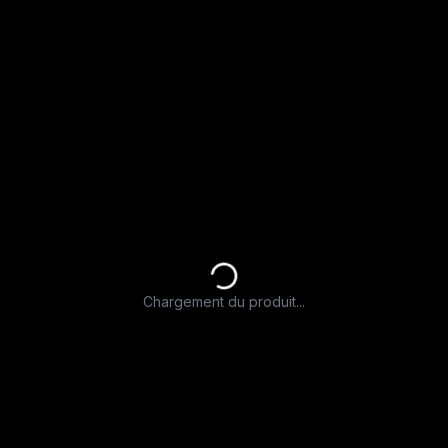
Chargement du produit...