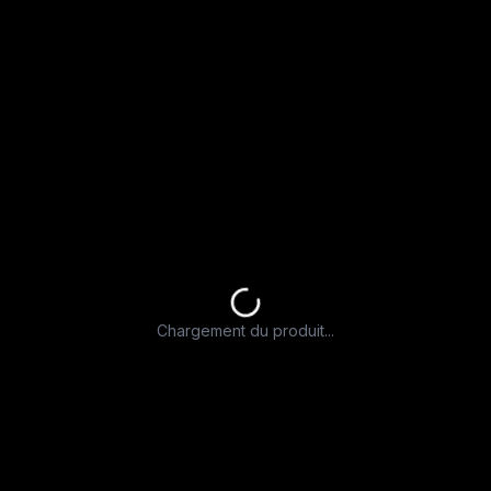
Chargement du produit...