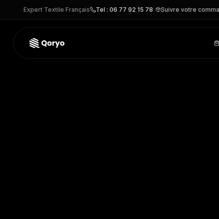
Expert Textile Français
Tel : 06 77 92 15 78
|
Suivre votre comm
BUF134919 –
Cagoule Original EcoStretch
| BUFF®
– VEST