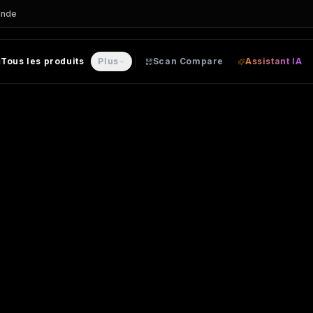
ande
Tous les produits
Plus
Scan Compare
Assistant IA
E personnalisable