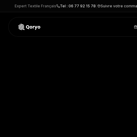
Expert Textile Français
Tel : 06 77 92 15 78
|
Suivre votre comm
BT3344 –
Veste Homme Jupiter
| BROOK TAVERNER
– VE