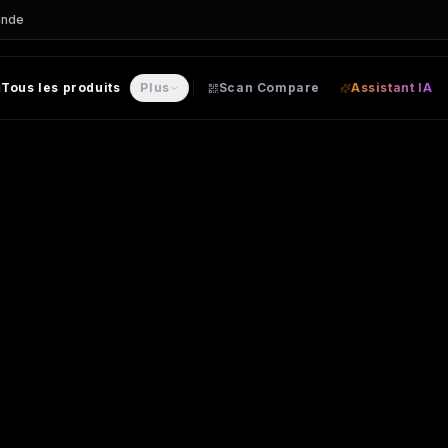
ande
Tous les produits
Plus
Scan Compare
Assistant IA
E personnalisable