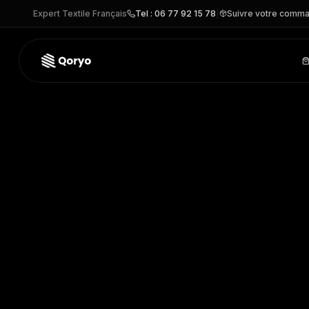
Expert Textile Français
Tel : 06 77 92 15 78
|
Suivre votre comm
BT2255 –
Veste Femme Saturn
| BROOK TAVERNER
– VEST