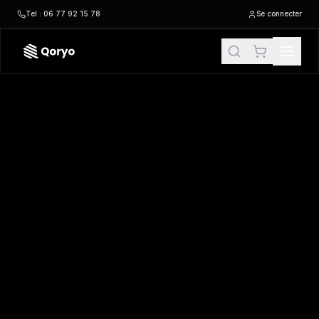
Tel : 06 77 92 15 78
Se connecter
B438N –
Bonnet en coton biologique avec patch techniqu