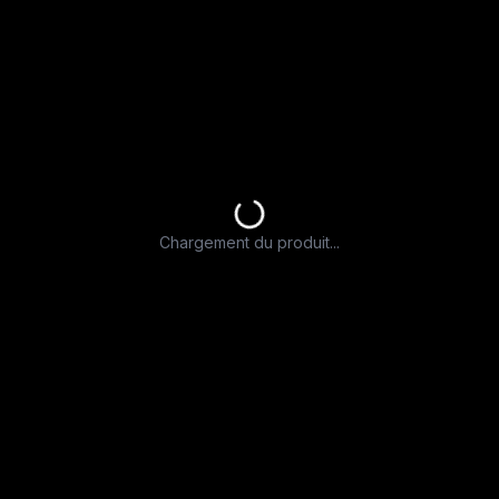
Chargement du produit...