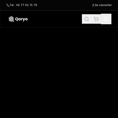
Tel : 06 77 92 15 78
Se connecter
BG75 –
Sac Bowling Rétro
| BagBase®
– Sac personnalisab