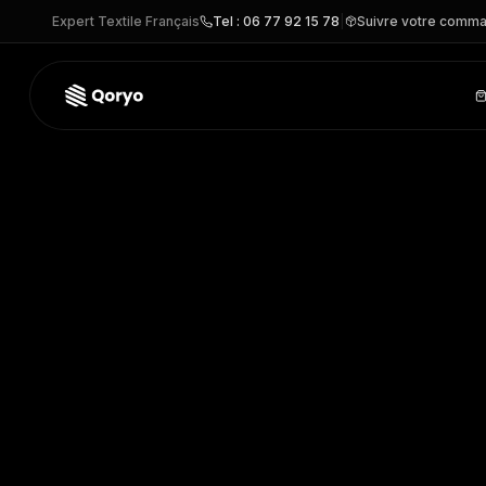
Expert Textile Français
Tel : 06 77 92 15 78
|
Suivre votre comm
BG10 –
Sac à dos cordelettes PREMIUM
| BagBase®
– Sac 