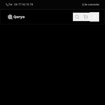
Tel : 06 77 92 15 78
Se connecter
03888 –
ATF SACHA
| ATF
– T-SHIRT personnalisable