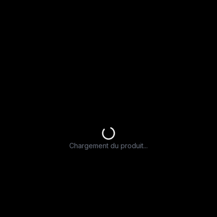
Chargement du produit...