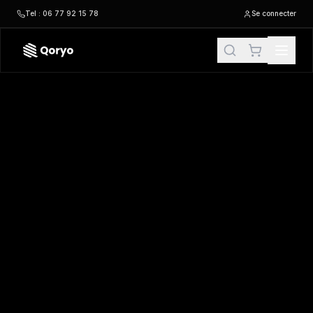
Tel : 06 77 92 15 78
Se connecter
03886 –
ATF ALIX
| ATF
– SWEAT personnalisable