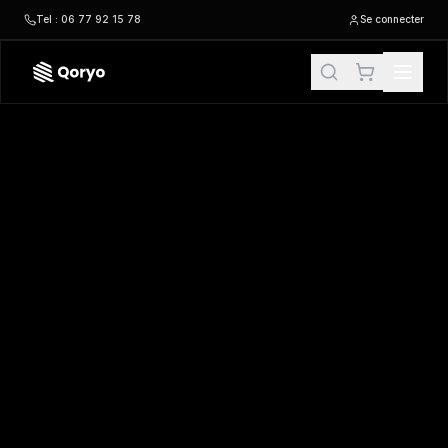
Tel : 06 77 92 15 78
Se connecter
WK420 –
Sweat-shirt de sécurité recyclé col rond unisexe