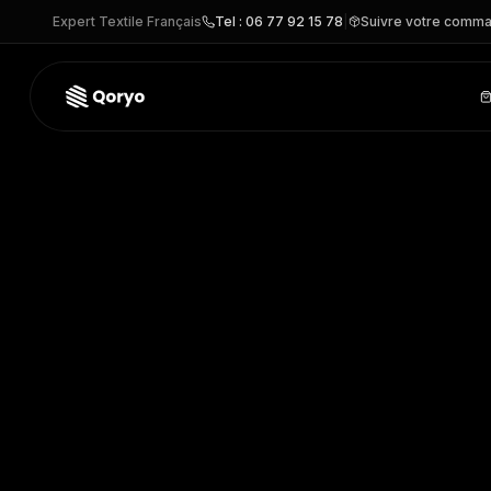
Expert Textile Français
Tel : 06 77 92 15 78
|
Suivre votre comm
UPFU225 –
Sweat zippé Venus
| U-Power
– SWEAT person