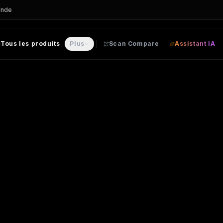
ande
Tous les produits
Plus
Scan Compare
Assistant IA
rland
– SWEAT personnalisable