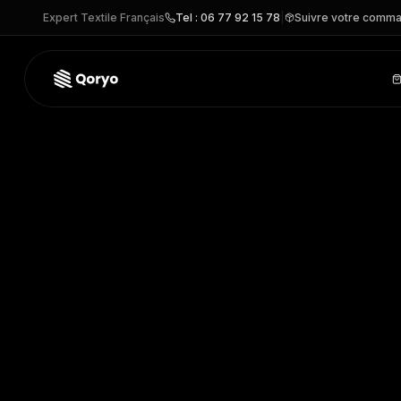
Expert Textile Français
Tel : 06 77 92 15 78
|
Suivre votre comm
TB0A2BMM –
Pull coton bio col rond williams river
| Timbe