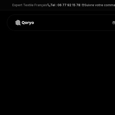
Expert Textile Français
Tel : 06 77 92 15 78
|
Suivre votre comm
TGVI –
Sur-chaussures Visitor
| TIGER GRIP
– CHAUSSURE