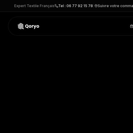
Expert Textile Français
Tel : 06 77 92 15 78
|
Suivre votre comm
SP504 –
Chemise en lin homme
| Spasso
– CHEMISE perso