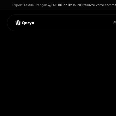
Expert Textile Français
Tel : 06 77 92 15 78
|
Suivre votre comm
17010 –
SOL'S EFFECT
| SOL'S
– CHEMISE personnalisabl