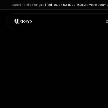
Expert Textile Français
Tel : 06 77 92 15 78
|
Suivre votre comm
RU956M –
Chemise homme manches longues Non Iron - c