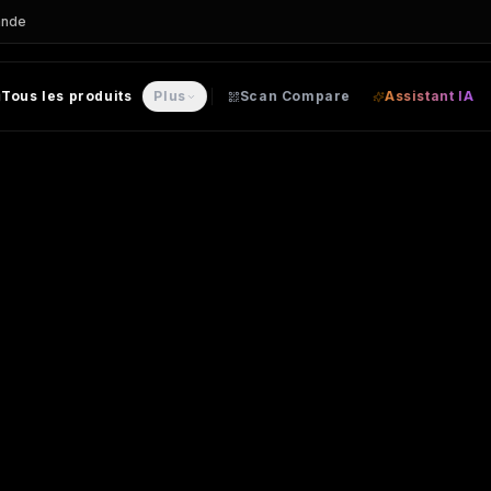
ande
Tous les produits
Plus
Scan Compare
Assistant IA
lassique
| Russell
– CHEMISE personnalisable