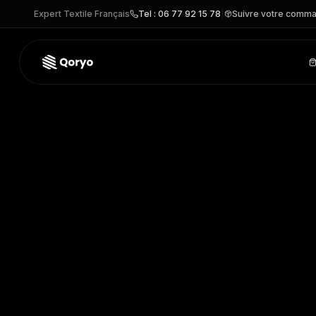
Expert Textile Français
Tel : 06 77 92 15 78
|
Suivre votre comm
RU710F –
Pullover femme col v
| Russell
– SWEAT personn