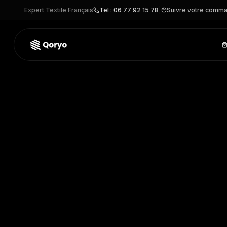
Expert Textile Français
Tel : 06 77 92 15 78
|
Suivre votre comm
K591 –
Chemise safari manches longues femme
| Kariban
–