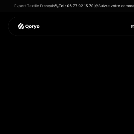
Expert Textile Français
Tel : 06 77 92 15 78
|
Suivre votre comm
KP916 –
Casquette en coton recyclé - 5 panneaux
| K-up
–