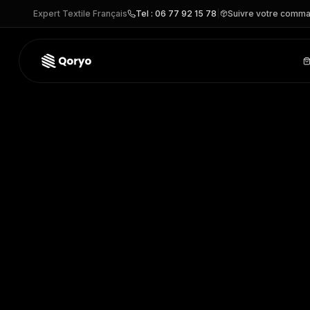
Expert Textile Français
Tel : 06 77 92 15 78
|
Suivre votre comm
SC62278 –
Sweat à capuche Supercotton™
| Fruit of the 