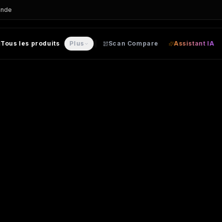
ande
Tous les produits
Plus
Scan Compare
Assistant IA
Loom
– SWEAT personnalisable